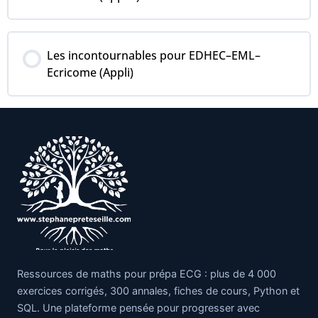
COURS PROGRESSION
Les incontournables pour EDHEC–EML–
0% COMPLÉTÉ
0/0 Steps
Ecricome (Appli)
COURS PROGRESSION
0% COMPLÉTÉ
0/0 Steps
Ressources de maths pour prépa ECG : plus de 4 000
exercices corrigés, 300 annales, fiches de cours, Python et
SQL. Une plateforme pensée pour progresser avec