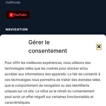
méthode.
YouTube
▶
NAVIGATION
Toutes les maths
Gérer le
Informatique
consentement
Méthodes
Pour offrir les meilleures expériences, nous utilisons des
S'abonner
technologies telles que les cookies pour stocker et/ou
À propos
accéder aux informations des appareils. Le fait de consentir à
ces technologies nous permettra de traiter des données telles
Contact / Support
que le comportement de navigation ou des identifiants
Mes publications
uniques sur ce site. Le refus ou le retrait du consentement
peut avoir un effet négatif sur certaines fonctionnalités et
INFORMATIONS LÉGALES
caractéristiques.