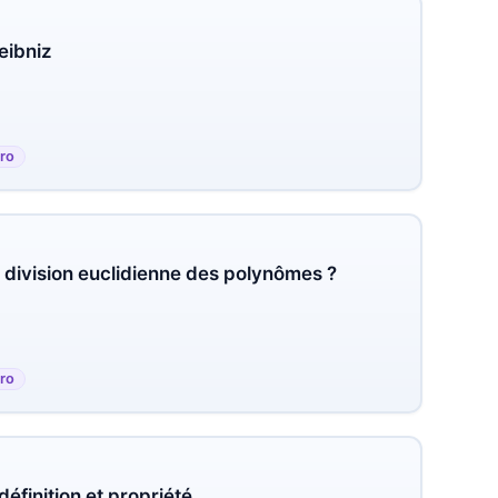
eibniz
ro
 division euclidienne des polynômes ?
ro
éfinition et propriété