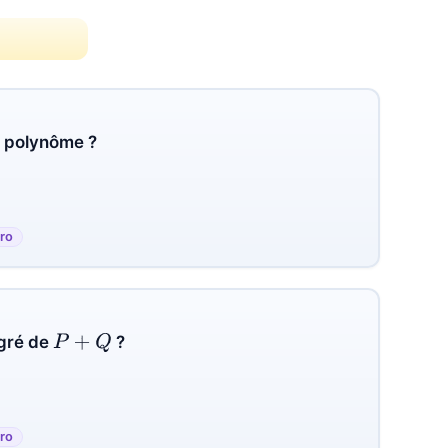
n polynôme ?
ro
P
+
Q
gré de
?
ro