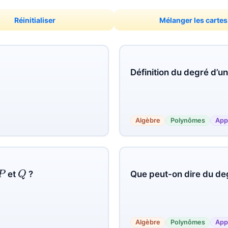
Réinitialiser
Mélanger les cartes
Définition du degré d’u
Algèbre
Polynômes
App
Q
et
?
Que peut-on dire du de
P
Algèbre
Polynômes
App