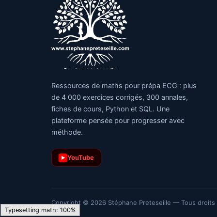
Ressources de maths pour prépa ECG : plus
de 4 000 exercices corrigés, 300 annales,
fiches de cours, Python et SQL. Une
plateforme pensée pour progresser avec
méthode.
YouTube
▶
Copyright © 2026 Stéphane Preteseille — Tous droits
Loading [MathJax]/jax/output/SVG/fonts/TeX/Main/Regular/GreekAndCo