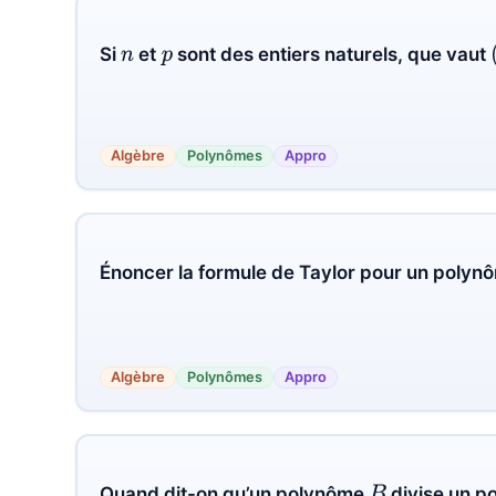
Si
et
sont des entiers naturels, que vaut
n
p
Algèbre
Polynômes
Appro
Énoncer la formule de Taylor pour un polyn
Algèbre
Polynômes
Appro
Quand dit-on qu’un polynôme
divise un 
B