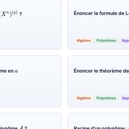
(
X
n
)
(
p
)
Énoncer la formule de L
?
Algèbre
Polynômes
App
ôme en
Énoncer le théorème de
a
Algèbre
Polynômes
App
A
polynôme
?
Racine d’un polynôme : d