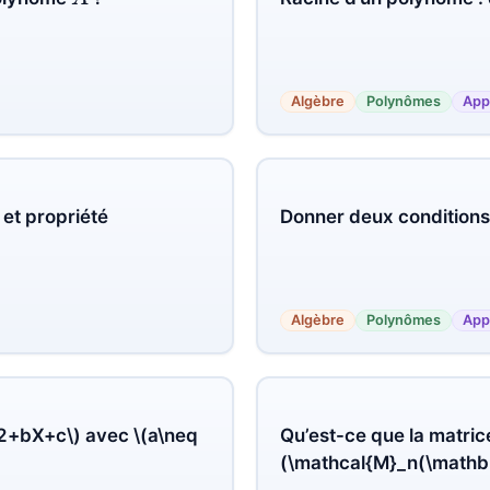
Algèbre
Polynômes
App
 et propriété
Donner deux conditions 
Algèbre
Polynômes
App
Qu’est-ce que la matrice
+
b
X
+
c
avec
a
≠
0
?
(\mathcal{M}_n(\mathbb