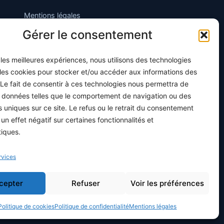
Mentions légales
Gérer le consentement
Politique de confidentialité
Conditions générales de vente
r les meilleures expériences, nous utilisons des technologies
Programme officiel
 les cookies pour stocker et/ou accéder aux informations des
 Le fait de consentir à ces technologies nous permettra de
s données telles que le comportement de navigation ou des
ts uniques sur ce site. Le refus ou le retrait du consentement
 un effet négatif sur certaines fonctionnalités et
tiques.
rvices
cepter
Refuser
Voir les préférences
Politique de cookies
Politique de confidentialité
Mentions légales
Hébergé en Europe · Données protégées RGPD