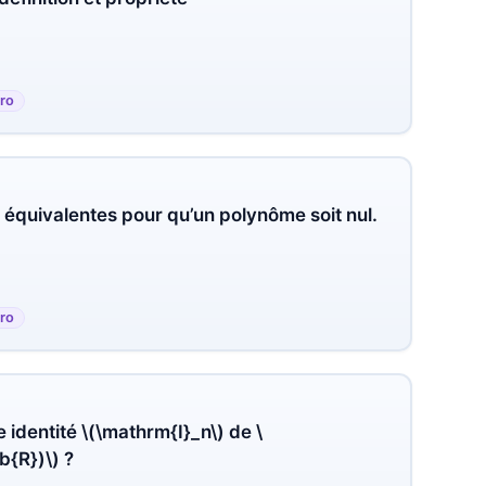
ro
équivalentes pour qu’un polynôme soit nul.
ro
 identité \(\mathrm{I}_n\) de \
{R})\) ?