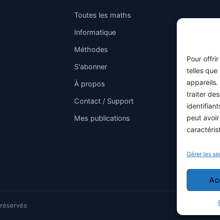
Toutes les maths
Informatique
Méthodes
Pour offri
S'abonner
telles que
appareils.
À propos
traiter de
Contact / Support
identifian
peut avoir
Mes publications
caractéris
Gérer les se
Ac
 réservés
ptic.js