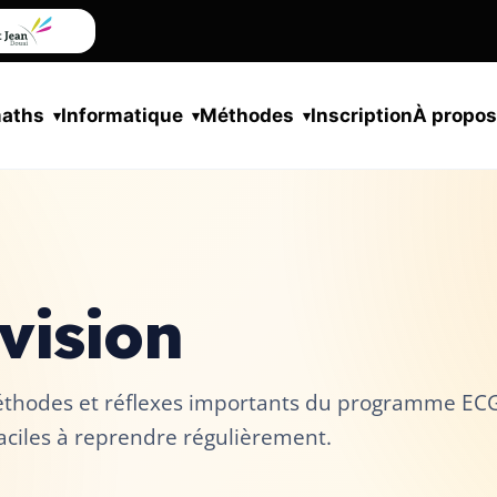
maths
Informatique
Méthodes
Inscription
À propo
vision
 méthodes et réflexes importants du programme EC
faciles à reprendre régulièrement.