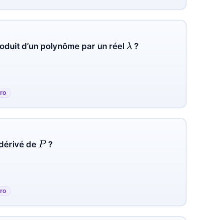
oduit d’un polynôme par un réel
?
λ
ro
 dérivé de
?
P
ro