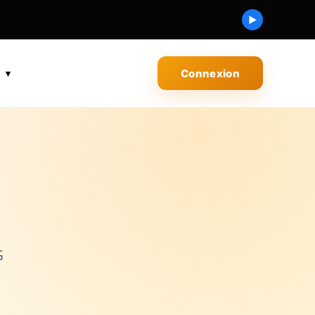
▶
s
Connexion
G