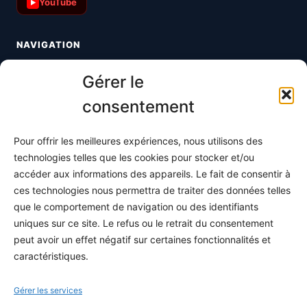
YouTube
▶
NAVIGATION
Toutes les maths
Gérer le
Informatique
consentement
Méthodes
Pour offrir les meilleures expériences, nous utilisons des
S'abonner
technologies telles que les cookies pour stocker et/ou
À propos
accéder aux informations des appareils. Le fait de consentir à
ces technologies nous permettra de traiter des données telles
Contact / Support
que le comportement de navigation ou des identifiants
Mes publications
uniques sur ce site. Le refus ou le retrait du consentement
peut avoir un effet négatif sur certaines fonctionnalités et
INFORMATIONS LÉGALES
caractéristiques.
Mentions légales
Gérer les services
Politique de confidentialité