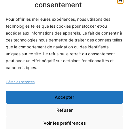
Informatique
consentement
Méthodes
Pour offrir les meilleures expériences, nous utilisons des
S'abonner
technologies telles que les cookies pour stocker et/ou
À propos
accéder aux informations des appareils. Le fait de consentir à
ces technologies nous permettra de traiter des données telles
Contact / Support
que le comportement de navigation ou des identifiants
Mes publications
uniques sur ce site. Le refus ou le retrait du consentement
peut avoir un effet négatif sur certaines fonctionnalités et
INFORMATIONS LÉGALES
caractéristiques.
Mentions légales
Gérer les services
Politique de confidentialité
Accepter
Conditions générales de vente
Programme officiel
Refuser
Voir les préférences