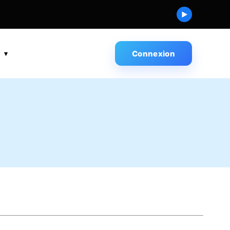
▶
s
Connexion