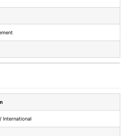
nement
on
/ International