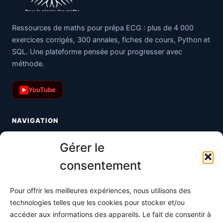
Ressources de maths pour prépa ECG : plus de 4 000
exercices corrigés, 300 annales, fiches de cours, Python et
SQL. Une plateforme pensée pour progresser avec
méthode.
YouTube
▶
NAVIGATION
Toutes les maths
Gérer le
Informatique
consentement
Méthodes
Pour offrir les meilleures expériences, nous utilisons des
S'abonner
technologies telles que les cookies pour stocker et/ou
À propos
accéder aux informations des appareils. Le fait de consentir à