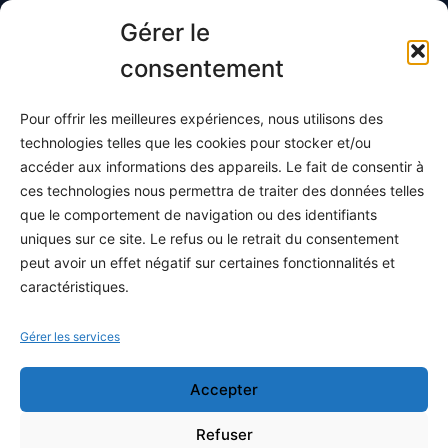
Toutes les maths
Gérer le
Informatique
consentement
Méthodes
Pour offrir les meilleures expériences, nous utilisons des
S'abonner
technologies telles que les cookies pour stocker et/ou
À propos
accéder aux informations des appareils. Le fait de consentir à
ces technologies nous permettra de traiter des données telles
Contact / Support
que le comportement de navigation ou des identifiants
Mes publications
uniques sur ce site. Le refus ou le retrait du consentement
peut avoir un effet négatif sur certaines fonctionnalités et
INFORMATIONS LÉGALES
caractéristiques.
Mentions légales
Gérer les services
Politique de confidentialité
Accepter
Conditions générales de vente
Programme officiel
Refuser