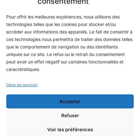
consentement
Méthodes
Pour offrir les meilleures expériences, nous utilisons des
S'abonner
technologies telles que les cookies pour stocker et/ou
À propos
accéder aux informations des appareils. Le fait de consentir à
ces technologies nous permettra de traiter des données telles
Contact / Support
que le comportement de navigation ou des identifiants
Mes publications
uniques sur ce site. Le refus ou le retrait du consentement
peut avoir un effet négatif sur certaines fonctionnalités et
INFORMATIONS LÉGALES
caractéristiques.
Mentions légales
Gérer les services
Politique de confidentialité
Accepter
Conditions générales de vente
Programme officiel
Refuser
Voir les préférences
Copyright © 2026 Stéphane Preteseille — Tous droits réservés