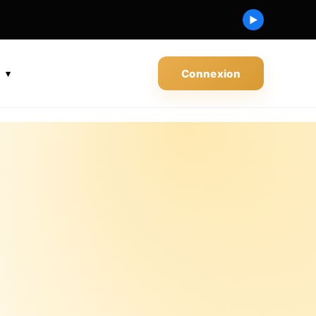
▶
s
Connexion
.