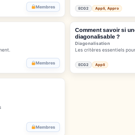
Membres
ECG2
Appli, Appro
Comment savoir si une
diagonalisable ?
Diagonalisation
ment.
Les critères essentiels pou
Membres
ECG2
Appli
s
Membres