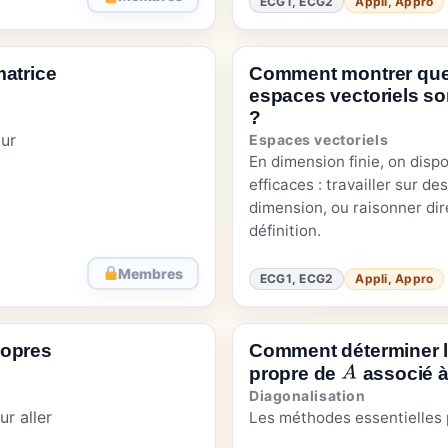
ECG1, ECG2
Appli, Appro
matrice
Comment montrer que
espaces vectoriels s
?
ur
Espaces vectoriels
En dimension finie, on dispo
efficaces : travailler sur des
dimension, ou raisonner di
définition.
Membres
ECG1, ECG2
Appli, Appro
ropres
Comment déterminer 
propre de
associé à
A
Diagonalisation
r aller
Les méthodes essentielles 