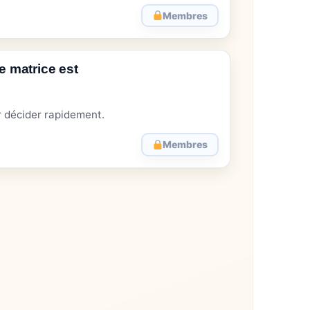
Membres
 matrice est
r décider rapidement.
Membres