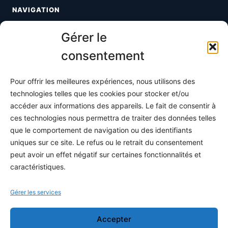
NAVIGATION
Toutes les maths
Gérer le
Informatique
consentement
Méthodes
Pour offrir les meilleures expériences, nous utilisons des
S'abonner
technologies telles que les cookies pour stocker et/ou
À propos
accéder aux informations des appareils. Le fait de consentir à
ces technologies nous permettra de traiter des données telles
Contact / Support
que le comportement de navigation ou des identifiants
Mes publications
uniques sur ce site. Le refus ou le retrait du consentement
peut avoir un effet négatif sur certaines fonctionnalités et
INFORMATIONS LÉGALES
caractéristiques.
Mentions légales
Gérer les services
Politique de confidentialité
Accepter
Conditions générales de vente