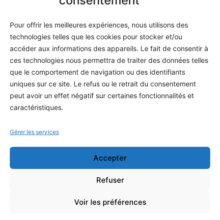
consentement
Méthodes
Pour offrir les meilleures expériences, nous utilisons des
S'abonner
technologies telles que les cookies pour stocker et/ou
À propos
accéder aux informations des appareils. Le fait de consentir à
ces technologies nous permettra de traiter des données telles
Contact / Support
que le comportement de navigation ou des identifiants
Mes publications
uniques sur ce site. Le refus ou le retrait du consentement
peut avoir un effet négatif sur certaines fonctionnalités et
INFORMATIONS LÉGALES
caractéristiques.
Mentions légales
Gérer les services
Politique de confidentialité
Accepter
Conditions générales de vente
Programme officiel
Refuser
Voir les préférences
Copyright © 2026 Stéphane Preteseille — Tous droits réservés