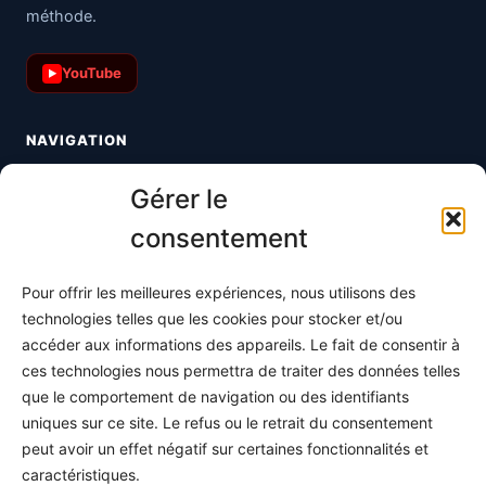
méthode.
YouTube
▶
NAVIGATION
Toutes les maths
Gérer le
Informatique
consentement
Méthodes
Pour offrir les meilleures expériences, nous utilisons des
S'abonner
technologies telles que les cookies pour stocker et/ou
À propos
accéder aux informations des appareils. Le fait de consentir à
ces technologies nous permettra de traiter des données telles
Contact / Support
que le comportement de navigation ou des identifiants
Mes publications
uniques sur ce site. Le refus ou le retrait du consentement
peut avoir un effet négatif sur certaines fonctionnalités et
INFORMATIONS LÉGALES
caractéristiques.