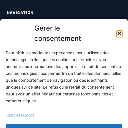
NAVIGATION
Toutes les maths
Gérer le
Informatique
consentement
Méthodes
Pour offrir les meilleures expériences, nous utilisons des
S'abonner
technologies telles que les cookies pour stocker et/ou
À propos
accéder aux informations des appareils. Le fait de consentir à
ces technologies nous permettra de traiter des données telles
Contact / Support
que le comportement de navigation ou des identifiants
Mes publications
uniques sur ce site. Le refus ou le retrait du consentement
peut avoir un effet négatif sur certaines fonctionnalités et
INFORMATIONS LÉGALES
caractéristiques.
Mentions légales
Gérer les services
Politique de confidentialité