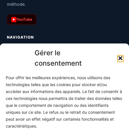
méthode.
YouTube
▶
NAVIGATION
Toutes les maths
Gérer le
Informatique
consentement
Méthodes
Pour offrir les meilleures expériences, nous utilisons des
S'abonner
technologies telles que les cookies pour stocker et/ou
À propos
accéder aux informations des appareils. Le fait de consentir à
ces technologies nous permettra de traiter des données telles
Contact / Support
que le comportement de navigation ou des identifiants
Mes publications
uniques sur ce site. Le refus ou le retrait du consentement
peut avoir un effet négatif sur certaines fonctionnalités et
INFORMATIONS LÉGALES
caractéristiques.