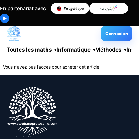
En partenariat avec
▶
Connexion
Toutes les maths
Informatique
Méthodes
Insc
Vous n’avez pas l’accès pour acheter cet article.