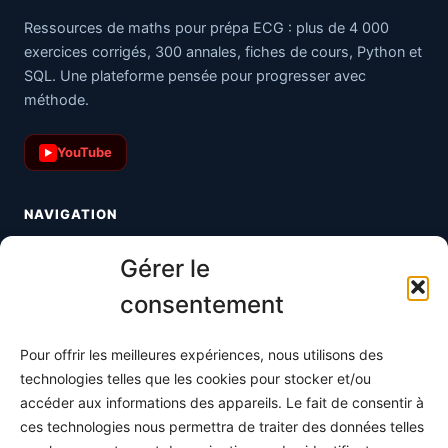
Ressources de maths pour prépa ECG : plus de 4 000
exercices corrigés, 300 annales, fiches de cours, Python et
SQL. Une plateforme pensée pour progresser avec
méthode.
YouTube
▶
NAVIGATION
Toutes les maths
Gérer le
Informatique
consentement
Méthodes
Pour offrir les meilleures expériences, nous utilisons des
S'abonner
technologies telles que les cookies pour stocker et/ou
À propos
accéder aux informations des appareils. Le fait de consentir à
ces technologies nous permettra de traiter des données telles
Contact / Support