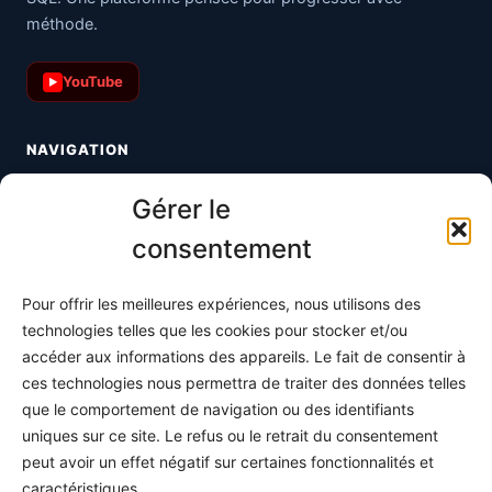
méthode.
YouTube
▶
NAVIGATION
Toutes les maths
Gérer le
Informatique
consentement
Méthodes
Pour offrir les meilleures expériences, nous utilisons des
S'abonner
technologies telles que les cookies pour stocker et/ou
À propos
accéder aux informations des appareils. Le fait de consentir à
ces technologies nous permettra de traiter des données telles
Contact / Support
que le comportement de navigation ou des identifiants
Mes publications
uniques sur ce site. Le refus ou le retrait du consentement
peut avoir un effet négatif sur certaines fonctionnalités et
INFORMATIONS LÉGALES
caractéristiques.