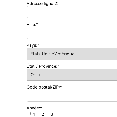
Adresse ligne 2:
Ville:*
Pays:*
État / Province:*
Code postal/ZIP:*
Année:*
1
2
3