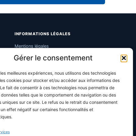
INFORMATIONS LÉGALES
Mentions légales
Gérer le consentement
Politique de confidentialité
Conditions générales de vente
r les meilleures expériences, nous utilisons des technologies
Programme officiel
 les cookies pour stocker et/ou accéder aux informations des
 Le fait de consentir à ces technologies nous permettra de
s données telles que le comportement de navigation ou des
ts uniques sur ce site. Le refus ou le retrait du consentement
 un effet négatif sur certaines fonctionnalités et
tiques.
rvices