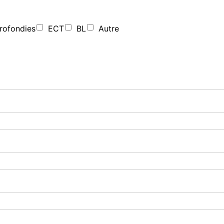
rofondies
ECT
BL
Autre