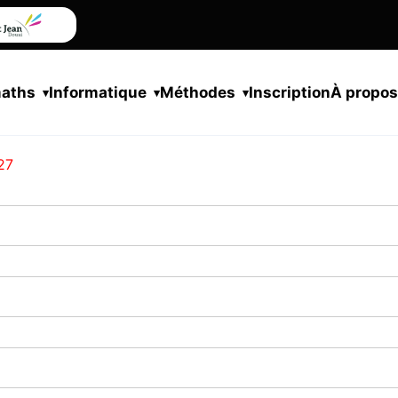
maths
Informatique
Méthodes
Inscription
À propo
27