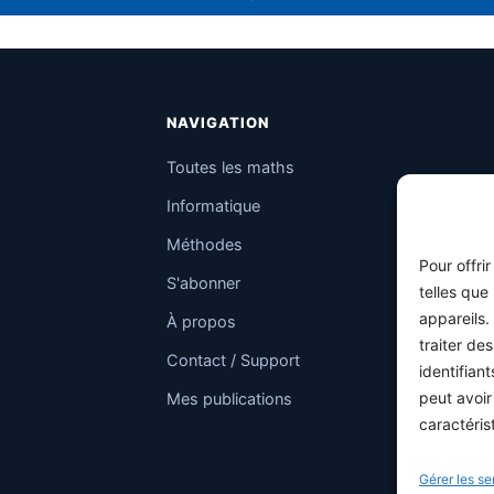
NAVIGATION
Toutes les maths
Informatique
Méthodes
Pour offri
S'abonner
telles que
appareils.
À propos
traiter de
Contact / Support
identifian
peut avoir
Mes publications
caractéris
Gérer les se