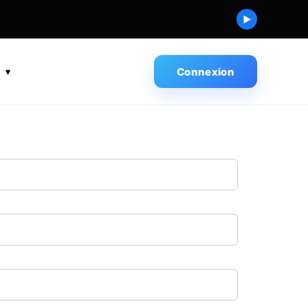
▶
s
Connexion