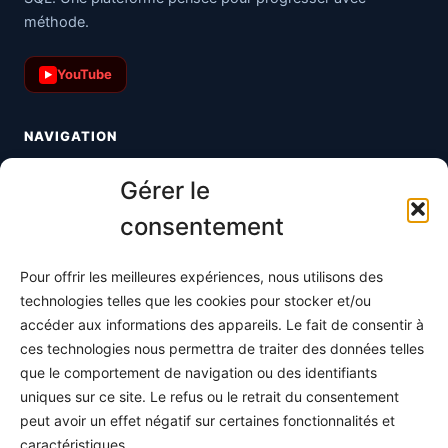
méthode.
YouTube
▶
NAVIGATION
Toutes les maths
Gérer le
Informatique
consentement
Méthodes
Pour offrir les meilleures expériences, nous utilisons des
S'abonner
technologies telles que les cookies pour stocker et/ou
À propos
accéder aux informations des appareils. Le fait de consentir à
ces technologies nous permettra de traiter des données telles
Contact / Support
que le comportement de navigation ou des identifiants
Mes publications
uniques sur ce site. Le refus ou le retrait du consentement
peut avoir un effet négatif sur certaines fonctionnalités et
INFORMATIONS LÉGALES
caractéristiques.