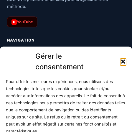
méthode.
YouTube
▶
NAVIGATION
Toutes les maths
Gérer le
Informatique
consentement
Méthodes
Pour offrir les meilleures expériences, nous utilisons des
S'abonner
technologies telles que les cookies pour stocker et/ou
À propos
accéder aux informations des appareils. Le fait de consentir à
ces technologies nous permettra de traiter des données telles
Contact / Support
que le comportement de navigation ou des identifiants
Mes publications
uniques sur ce site. Le refus ou le retrait du consentement
peut avoir un effet négatif sur certaines fonctionnalités et
INFORMATIONS LÉGALES
caractéristiques.