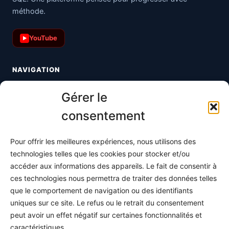
méthode.
YouTube
▶
NAVIGATION
Toutes les maths
Gérer le
Informatique
consentement
Méthodes
Pour offrir les meilleures expériences, nous utilisons des
S'abonner
technologies telles que les cookies pour stocker et/ou
À propos
accéder aux informations des appareils. Le fait de consentir à
ces technologies nous permettra de traiter des données telles
Contact / Support
que le comportement de navigation ou des identifiants
Mes publications
uniques sur ce site. Le refus ou le retrait du consentement
peut avoir un effet négatif sur certaines fonctionnalités et
INFORMATIONS LÉGALES
caractéristiques.