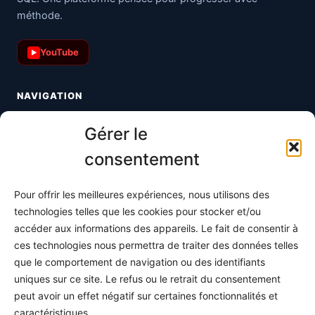
méthode.
YouTube
▶
NAVIGATION
Toutes les maths
Gérer le
Informatique
consentement
Méthodes
Pour offrir les meilleures expériences, nous utilisons des
S'abonner
technologies telles que les cookies pour stocker et/ou
À propos
accéder aux informations des appareils. Le fait de consentir à
ces technologies nous permettra de traiter des données telles
Contact / Support
que le comportement de navigation ou des identifiants
Mes publications
uniques sur ce site. Le refus ou le retrait du consentement
peut avoir un effet négatif sur certaines fonctionnalités et
INFORMATIONS LÉGALES
caractéristiques.