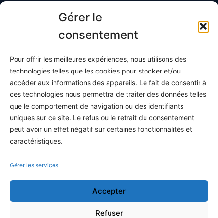
Toutes les maths
Gérer le
Informatique
consentement
Méthodes
Pour offrir les meilleures expériences, nous utilisons des
S'abonner
technologies telles que les cookies pour stocker et/ou
À propos
accéder aux informations des appareils. Le fait de consentir à
ces technologies nous permettra de traiter des données telles
Contact / Support
que le comportement de navigation ou des identifiants
Mes publications
uniques sur ce site. Le refus ou le retrait du consentement
peut avoir un effet négatif sur certaines fonctionnalités et
INFORMATIONS LÉGALES
caractéristiques.
Mentions légales
Gérer les services
Politique de confidentialité
Accepter
Conditions générales de vente
Programme officiel
Refuser