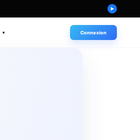
▶
s
Connexion