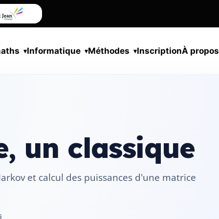
maths
Informatique
Méthodes
Inscription
À propo
, un classique
Markov et calcul des puissances d'une matrice
s