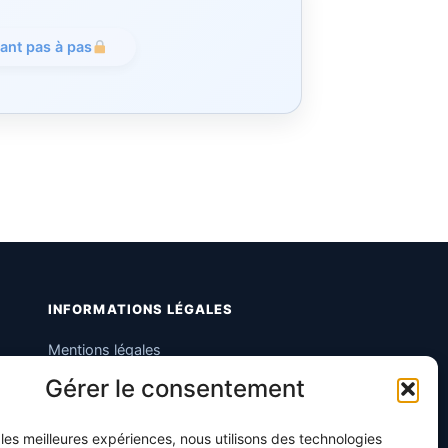
tant pas à pas
INFORMATIONS LÉGALES
Mentions légales
Gérer le consentement
Politique de confidentialité
Conditions générales de vente
r les meilleures expériences, nous utilisons des technologies