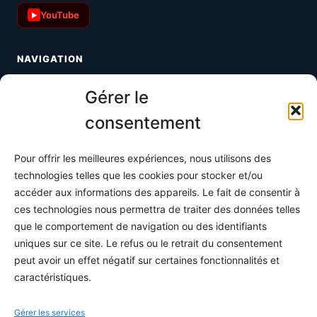
YouTube
▶
NAVIGATION
Toutes les maths
Gérer le
Informatique
consentement
Méthodes
Pour offrir les meilleures expériences, nous utilisons des
S'abonner
technologies telles que les cookies pour stocker et/ou
À propos
accéder aux informations des appareils. Le fait de consentir à
ces technologies nous permettra de traiter des données telles
Contact / Support
que le comportement de navigation ou des identifiants
Mes publications
uniques sur ce site. Le refus ou le retrait du consentement
peut avoir un effet négatif sur certaines fonctionnalités et
INFORMATIONS LÉGALES
caractéristiques.
Mentions légales
Gérer les services