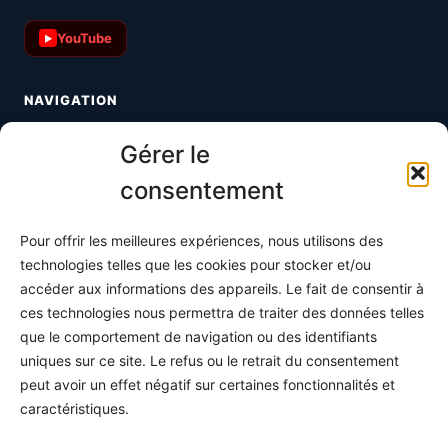
YouTube
▶
NAVIGATION
Toutes les maths
Gérer le
Informatique
consentement
Méthodes
Pour offrir les meilleures expériences, nous utilisons des
S'abonner
technologies telles que les cookies pour stocker et/ou
À propos
accéder aux informations des appareils. Le fait de consentir à
ces technologies nous permettra de traiter des données telles
Contact / Support
que le comportement de navigation ou des identifiants
Mes publications
uniques sur ce site. Le refus ou le retrait du consentement
peut avoir un effet négatif sur certaines fonctionnalités et
INFORMATIONS LÉGALES
caractéristiques.
Mentions légales