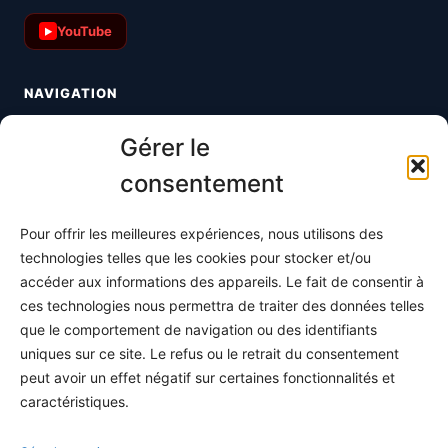
YouTube
▶
NAVIGATION
Toutes les maths
Gérer le
Informatique
consentement
Méthodes
Pour offrir les meilleures expériences, nous utilisons des
S'abonner
technologies telles que les cookies pour stocker et/ou
À propos
accéder aux informations des appareils. Le fait de consentir à
ces technologies nous permettra de traiter des données telles
Contact / Support
que le comportement de navigation ou des identifiants
Mes publications
uniques sur ce site. Le refus ou le retrait du consentement
peut avoir un effet négatif sur certaines fonctionnalités et
INFORMATIONS LÉGALES
caractéristiques.
Mentions légales