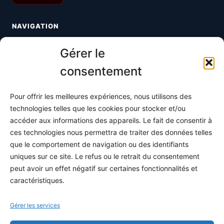
NAVIGATION
Toutes les maths
Gérer le
Informatique
consentement
Méthodes
Pour offrir les meilleures expériences, nous utilisons des
S'abonner
technologies telles que les cookies pour stocker et/ou
À propos
accéder aux informations des appareils. Le fait de consentir à
ces technologies nous permettra de traiter des données telles
Contact / Support
que le comportement de navigation ou des identifiants
Mes publications
uniques sur ce site. Le refus ou le retrait du consentement
peut avoir un effet négatif sur certaines fonctionnalités et
INFORMATIONS LÉGALES
caractéristiques.
Mentions légales
Gérer les services
Politique de confidentialité