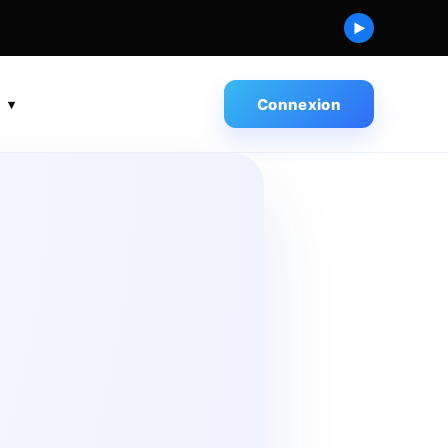
▶
s
Connexion