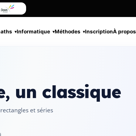
maths
Informatique
Méthodes
Inscription
À propo
, un classique
rectangles et séries
s