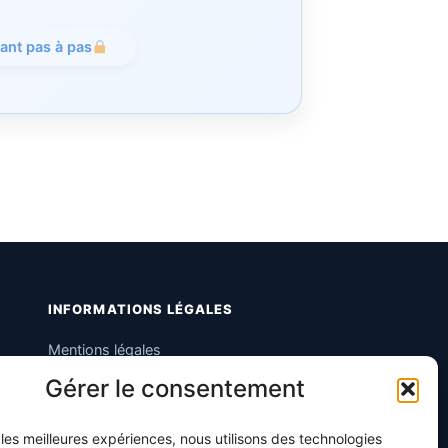
tant pas à pas
INFORMATIONS LÉGALES
Mentions légales
Gérer le consentement
Politique de confidentialité
Conditions générales de vente
r les meilleures expériences, nous utilisons des technologies