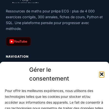
Ressources de maths pour prépa ECG : plus de 4 000
exercices corrigés, 300 annales, fiches de cours, Python et
SQL. Une plateforme pensée pour progresser avec
méthode.
YouTube
▶
NAVIGATION
Toutes les maths
Gérer le
Informatique
consentement
Méthodes
Pour offrir les meilleures expériences, nous utilisons des
S'abonner
technologies telles que les cookies pour stocker et/ou
À propos
accéder aux informations des appareils. Le fait de consentir à
ces technologies nous permettra de traiter des données telles
Contact / Support