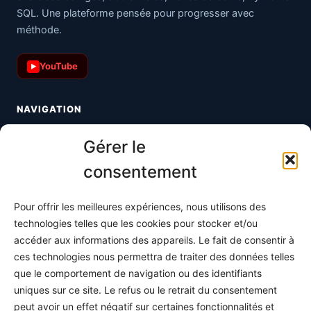
SQL. Une plateforme pensée pour progresser avec
méthode.
YouTube
▶
NAVIGATION
Toutes les maths
Gérer le
Informatique
consentement
Méthodes
Pour offrir les meilleures expériences, nous utilisons des
S'abonner
technologies telles que les cookies pour stocker et/ou
À propos
accéder aux informations des appareils. Le fait de consentir à
ces technologies nous permettra de traiter des données telles
Contact / Support
que le comportement de navigation ou des identifiants
Mes publications
uniques sur ce site. Le refus ou le retrait du consentement
peut avoir un effet négatif sur certaines fonctionnalités et