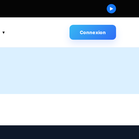
▶
s
Connexion