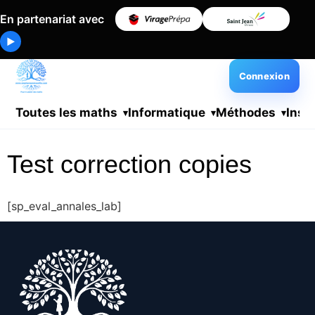
En partenariat avec
▶
Connexion
Toutes les maths
Informatique
Méthodes
Insc
Test correction copies
[sp_eval_annales_lab]