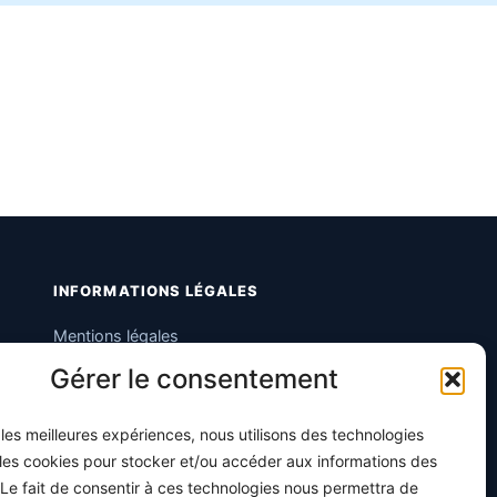
INFORMATIONS LÉGALES
Mentions légales
Gérer le consentement
Politique de confidentialité
Conditions générales de vente
r les meilleures expériences, nous utilisons des technologies
Programme officiel
 les cookies pour stocker et/ou accéder aux informations des
 Le fait de consentir à ces technologies nous permettra de