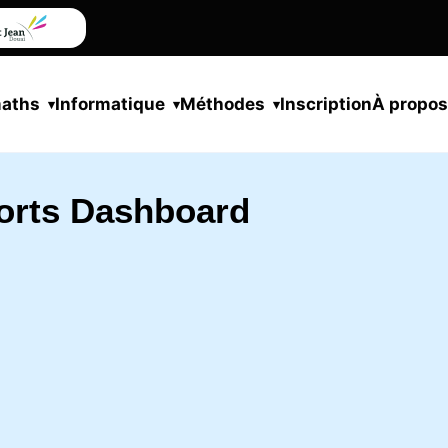
maths
Informatique
Méthodes
Inscription
À propo
orts Dashboard