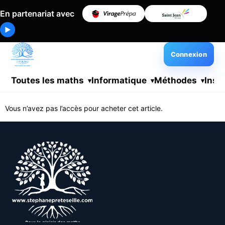
En partenariat avec
▶
Connexion
Toutes les maths
Informatique
Méthodes
Insc
Vous n’avez pas l’accès pour acheter cet article.