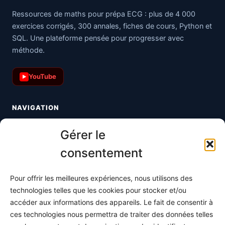
Ressources de maths pour prépa ECG : plus de 4 000
exercices corrigés, 300 annales, fiches de cours, Python et
SQL. Une plateforme pensée pour progresser avec
méthode.
YouTube
▶
NAVIGATION
Toutes les maths
Gérer le
Informatique
consentement
Méthodes
Pour offrir les meilleures expériences, nous utilisons des
S'abonner
technologies telles que les cookies pour stocker et/ou
À propos
accéder aux informations des appareils. Le fait de consentir à
ces technologies nous permettra de traiter des données telles
Contact / Support