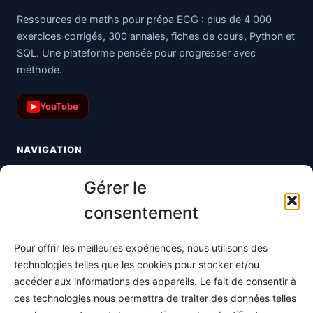
Ressources de maths pour prépa ECG : plus de 4 000
exercices corrigés, 300 annales, fiches de cours, Python et
SQL. Une plateforme pensée pour progresser avec
méthode.
YouTube
▶
NAVIGATION
Toutes les maths
Gérer le
Informatique
consentement
Méthodes
Pour offrir les meilleures expériences, nous utilisons des
S'abonner
technologies telles que les cookies pour stocker et/ou
À propos
accéder aux informations des appareils. Le fait de consentir à
ces technologies nous permettra de traiter des données telles
Contact / Support