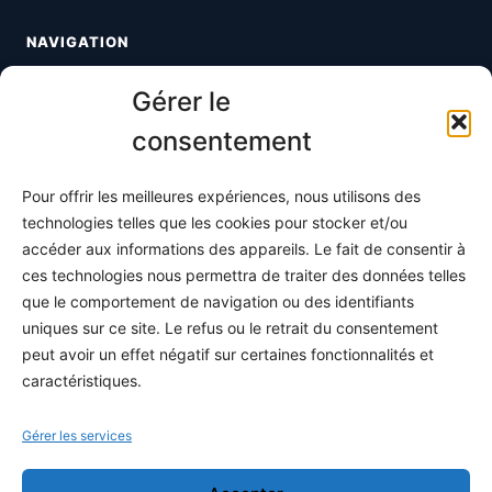
NAVIGATION
Toutes les maths
Gérer le
Informatique
consentement
Méthodes
Pour offrir les meilleures expériences, nous utilisons des
S'abonner
technologies telles que les cookies pour stocker et/ou
À propos
accéder aux informations des appareils. Le fait de consentir à
ces technologies nous permettra de traiter des données telles
Contact / Support
que le comportement de navigation ou des identifiants
Mes publications
uniques sur ce site. Le refus ou le retrait du consentement
peut avoir un effet négatif sur certaines fonctionnalités et
INFORMATIONS LÉGALES
caractéristiques.
Mentions légales
Gérer les services
Politique de confidentialité