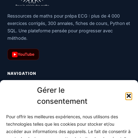
Ressources de maths pour prépa ECG : plus de 4 000
exercices corrigés, 300 annales, fiches de cours, Python et
SQL. Une plateforme pensée pour progresser avec
méthode.
YouTube
▶
NAVIGATION
Toutes les maths
Gérer le
Informatique
consentement
Méthodes
Pour offrir les meilleures expériences, nous utilisons des
S'abonner
technologies telles que les cookies pour stocker et/ou
À propos
accéder aux informations des appareils. Le fait de consentir à