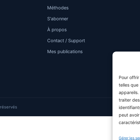
Méthodes
S'abonner
À propos
Contact / Support
Mes publications
Pour offri
telles que
appareils.
traiter de
 réservés
identifian
peut avoir
caractéris
Gérer les se