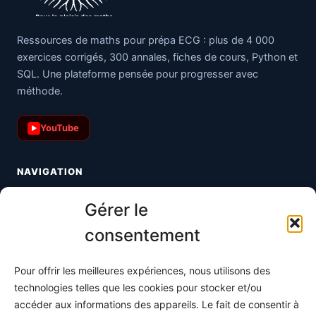
Ressources de maths pour prépa ECG : plus de 4 000
exercices corrigés, 300 annales, fiches de cours, Python et
SQL. Une plateforme pensée pour progresser avec
méthode.
YouTube
▶
NAVIGATION
Toutes les maths
Gérer le
Informatique
consentement
Méthodes
Pour offrir les meilleures expériences, nous utilisons des
S'abonner
technologies telles que les cookies pour stocker et/ou
À propos
accéder aux informations des appareils. Le fait de consentir à