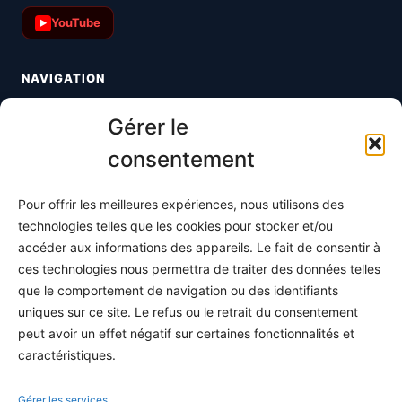
YouTube
▶
NAVIGATION
Toutes les maths
Gérer le
Informatique
consentement
Méthodes
Pour offrir les meilleures expériences, nous utilisons des
S'abonner
technologies telles que les cookies pour stocker et/ou
À propos
accéder aux informations des appareils. Le fait de consentir à
ces technologies nous permettra de traiter des données telles
Contact / Support
que le comportement de navigation ou des identifiants
Mes publications
uniques sur ce site. Le refus ou le retrait du consentement
peut avoir un effet négatif sur certaines fonctionnalités et
INFORMATIONS LÉGALES
caractéristiques.
Mentions légales
Gérer les services