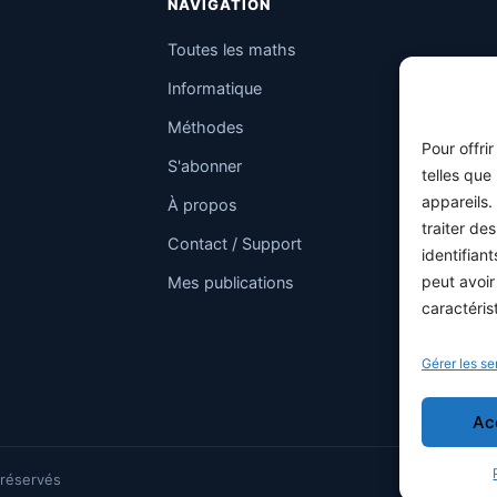
NAVIGATION
Toutes les maths
Informatique
Méthodes
Pour offri
S'abonner
telles que
appareils.
À propos
traiter de
Contact / Support
identifian
peut avoir
Mes publications
caractéris
Gérer les se
Ac
 réservés