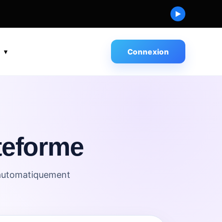
▶
s
Connexion
ateforme
é automatiquement