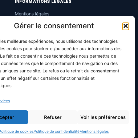
INFORMATIONS LÉGALES
Mentions légales
Gérer le consentement
Politique de confidentialité
Conditions générales de vente
r les meilleures expériences, nous utilisons des technologies
Programme officiel
 les cookies pour stocker et/ou accéder aux informations des
 Le fait de consentir à ces technologies nous permettra de
s données telles que le comportement de navigation ou des
ts uniques sur ce site. Le refus ou le retrait du consentement
 un effet négatif sur certaines fonctionnalités et
tiques.
rvices
cepter
Refuser
Voir les préférences
Politique de cookies
Politique de confidentialité
Mentions légales
Hébergé en Europe · Données protégées RGPD