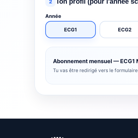
Ton profil (pour l'année s
2
Année
ECG1
ECG2
Abonnement mensuel — ECG1 M
Tu vas être redirigé vers le formulaire