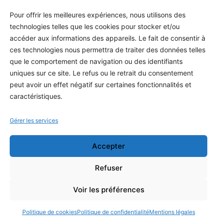
Méthodes
Pour offrir les meilleures expériences, nous utilisons des
S'abonner
technologies telles que les cookies pour stocker et/ou
À propos
accéder aux informations des appareils. Le fait de consentir à
ces technologies nous permettra de traiter des données telles
Contact / Support
que le comportement de navigation ou des identifiants
Mes publications
uniques sur ce site. Le refus ou le retrait du consentement
peut avoir un effet négatif sur certaines fonctionnalités et
INFORMATIONS LÉGALES
caractéristiques.
Mentions légales
Gérer les services
Politique de confidentialité
Accepter
Conditions générales de vente
Programme officiel
Refuser
Voir les préférences
Copyright © 2026 Stéphane Preteseille — Tous droits réservés
Hébergé en Europe · Données protégées RGPD
Politique de cookies
Politique de confidentialité
Mentions légales