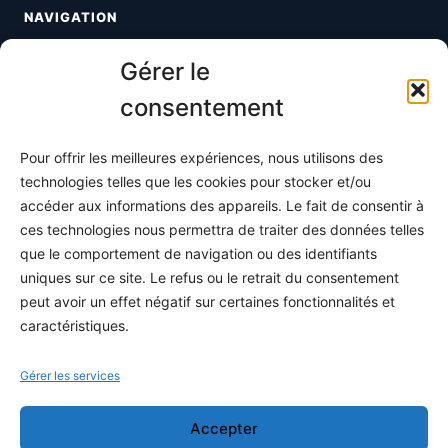
NAVIGATION
Toutes les maths
Gérer le
Informatique
consentement
Méthodes
Pour offrir les meilleures expériences, nous utilisons des
S'abonner
technologies telles que les cookies pour stocker et/ou
À propos
accéder aux informations des appareils. Le fait de consentir à
ces technologies nous permettra de traiter des données telles
Contact / Support
que le comportement de navigation ou des identifiants
Mes publications
uniques sur ce site. Le refus ou le retrait du consentement
peut avoir un effet négatif sur certaines fonctionnalités et
INFORMATIONS LÉGALES
caractéristiques.
Mentions légales
Gérer les services
Politique de confidentialité
Accepter
Conditions générales de vente