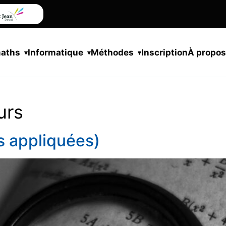
maths
Informatique
Méthodes
Inscription
À propo
urs
s appliquées)