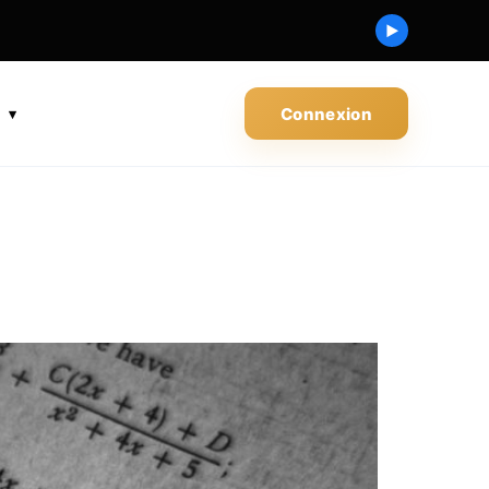
▶
s
Connexion