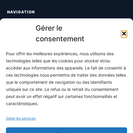
NAVIGATION
Toutes les maths
Gérer le
Informatique
consentement
Méthodes
Pour offrir les meilleures expériences, nous utilisons des
S'abonner
technologies telles que les cookies pour stocker et/ou
À propos
accéder aux informations des appareils. Le fait de consentir à
ces technologies nous permettra de traiter des données telles
Contact / Support
que le comportement de navigation ou des identifiants
Mes publications
uniques sur ce site. Le refus ou le retrait du consentement
peut avoir un effet négatif sur certaines fonctionnalités et
INFORMATIONS LÉGALES
caractéristiques.
Mentions légales
Gérer les services
Politique de confidentialité