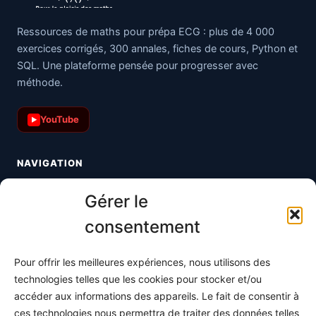
Ressources de maths pour prépa ECG : plus de 4 000
exercices corrigés, 300 annales, fiches de cours, Python et
SQL. Une plateforme pensée pour progresser avec
méthode.
YouTube
▶
NAVIGATION
Toutes les maths
Gérer le
Informatique
consentement
Méthodes
Pour offrir les meilleures expériences, nous utilisons des
S'abonner
technologies telles que les cookies pour stocker et/ou
À propos
accéder aux informations des appareils. Le fait de consentir à
ces technologies nous permettra de traiter des données telles
Contact / Support