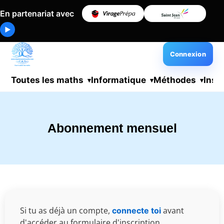
En partenariat avec
▶
Connexion
Toutes les maths
Informatique
Méthodes
Insc
Abonnement mensuel
Si tu as déjà un compte,
avant
connecte toi
d'accéder au formulaire d'inscription.