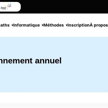
maths
Informatique
Méthodes
Inscription
À propo
nnement annuel