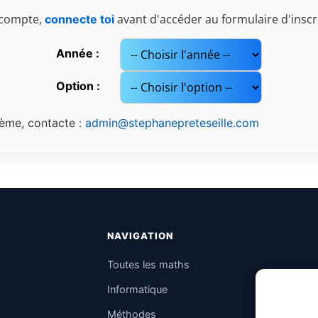
n compte,
avant d'accéder au formulaire d'inscr
connecte toi
Année :
Option :
ème, contacte :
admin@stephanepreteseille.com
NAVIGATION
Toutes les maths
Informatique
Méthodes