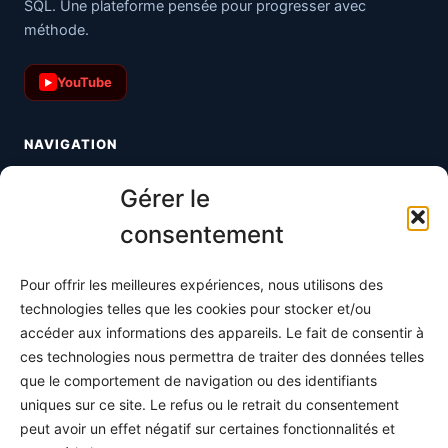
SQL. Une plateforme pensée pour progresser avec
méthode.
YouTube
▶
NAVIGATION
Toutes les maths
Gérer le
Informatique
consentement
Méthodes
Pour offrir les meilleures expériences, nous utilisons des
S'abonner
technologies telles que les cookies pour stocker et/ou
À propos
accéder aux informations des appareils. Le fait de consentir à
ces technologies nous permettra de traiter des données telles
Contact / Support
que le comportement de navigation ou des identifiants
Mes publications
uniques sur ce site. Le refus ou le retrait du consentement
peut avoir un effet négatif sur certaines fonctionnalités et