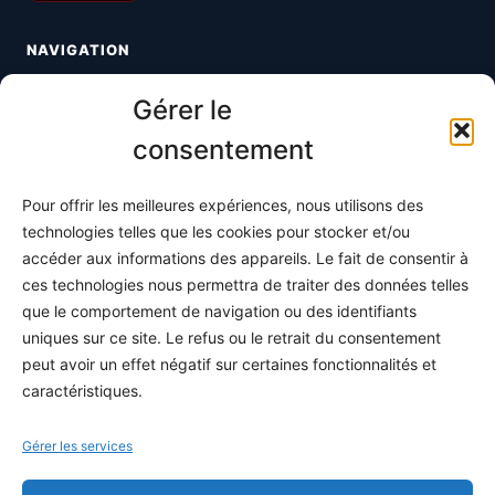
NAVIGATION
Toutes les maths
Gérer le
Informatique
consentement
Méthodes
Pour offrir les meilleures expériences, nous utilisons des
S'abonner
technologies telles que les cookies pour stocker et/ou
À propos
accéder aux informations des appareils. Le fait de consentir à
ces technologies nous permettra de traiter des données telles
Contact / Support
que le comportement de navigation ou des identifiants
Mes publications
uniques sur ce site. Le refus ou le retrait du consentement
peut avoir un effet négatif sur certaines fonctionnalités et
INFORMATIONS LÉGALES
caractéristiques.
Mentions légales
Gérer les services
Politique de confidentialité