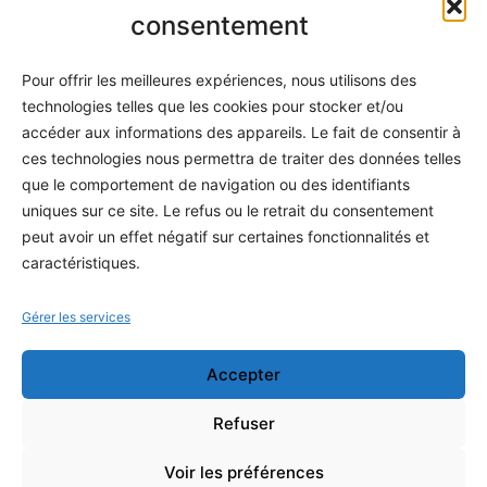
Informatique
consentement
Méthodes
Pour offrir les meilleures expériences, nous utilisons des
S'abonner
technologies telles que les cookies pour stocker et/ou
À propos
accéder aux informations des appareils. Le fait de consentir à
ces technologies nous permettra de traiter des données telles
Contact / Support
que le comportement de navigation ou des identifiants
Mes publications
uniques sur ce site. Le refus ou le retrait du consentement
peut avoir un effet négatif sur certaines fonctionnalités et
INFORMATIONS LÉGALES
caractéristiques.
Mentions légales
Gérer les services
Politique de confidentialité
Accepter
Conditions générales de vente
Programme officiel
Refuser
Voir les préférences